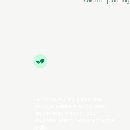
selon un planning
Ramassage des feuilles
à l'automne
Terrasses, murets, allées : des
ouvrages solides et esthétiques
réalisés avec précision pour
structurer harmonieusement votre
jardin.