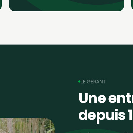
LE GÉRANT
Une entr
depuis 