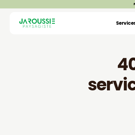
Service
40
servi