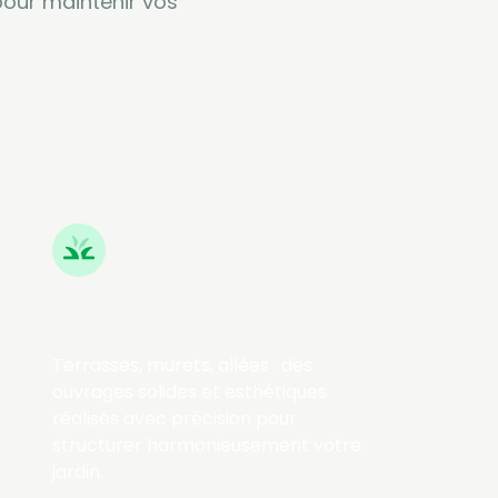
pour maintenir vos
Désherbage écologique
Terrasses, murets, allées : des
ouvrages solides et esthétiques
réalisés avec précision pour
structurer harmonieusement votre
jardin.