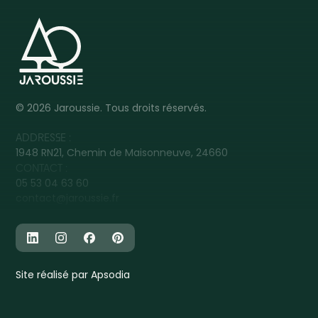
©
2026
Jaroussie. Tous droits réservés.
ADDRESSE :
1948 RN21, Chemin de Maisonneuve, 24660
CONTACT :
05 53 04 63 60
contact@jaroussie.fr
Site réalisé par Apsodia