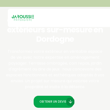
Création d'espaces de vie
extérieurs sur-mesure en
Dordogne
Transformez votre extérieur en véritable espace
de vie avec notre expertise en aménagement
paysager. Terrasse ombragée, coin repas, jardin
d'agrément ou aire de jeux : nous concevons des
espaces fonctionnels et esthétiques adaptés à vos
envies. Un projet sur mesure qui valorise votre
propriété et invite à la détente.
OBTENIR UN DEVIS
OBTENIR UN DEVIS