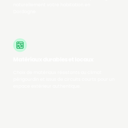
naturellement votre habitation en
Dordogne.
Matériaux durables et locaux
Choix de matériaux résistants au climat
périgourdin et issus de circuits courts pour un
espace extérieur authentique.