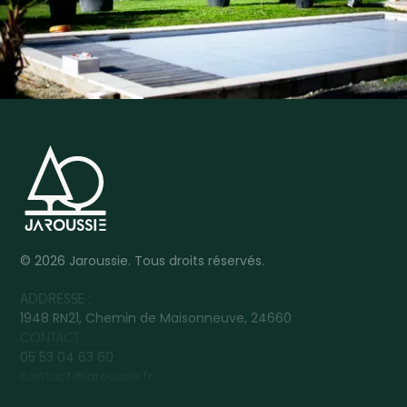
©
2026
Jaroussie. Tous droits réservés.
ADDRESSE :
1948 RN21, Chemin de Maisonneuve, 24660
CONTACT :
05 53 04 63 60
contact@jaroussie.fr