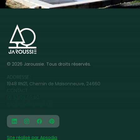
©
2026
Jaroussie. Tous droits réservés.
ADDRESSE :
1948 RN21, Chemin de Maisonneuve, 24660
CONTACT :
05 53 04 63 60
contact@jaroussie.fr
Site réalisé par Apsodia